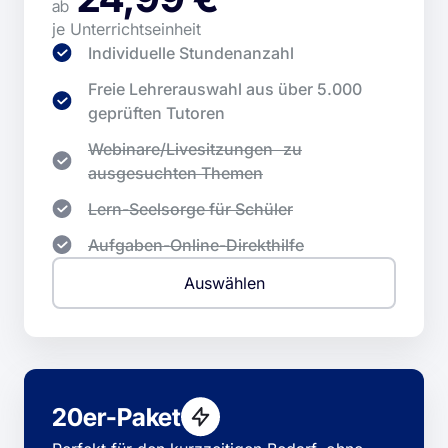
ab
je Unterrichtseinheit
Individuelle Stundenanzahl
Freie Lehrerauswahl aus über 5.000
geprüften Tutoren
Webinare/Livesitzungen zu
ausgesuchten Themen
Lern-Seelsorge für Schüler
Aufgaben-Online-Direkthilfe
Auswählen
20er-Paket